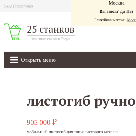
Москва
Вход
|
Регистрация
Ва
Вы здесь?
Да
Нет
Ближайший магазин:
Моск
25 станков
немецкие станки в Твери
Открыть меню
905 000
₽
мобильный листогиб для тонколистового металла